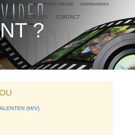
COOKIE VERKLARING
PRIVACY BELEID
VOORWAARDEN
DINGEN
ACTEURS
CONTACT
NT ?
JOU
LENTEN (M/V).