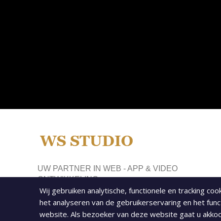
UW PARTNER IN WEB - APP & VIDEO
ONTWIKKELING
Wij gebruiken analytische, functionele en tracking co
het analyseren van de gebruikerservaring en het func
ADRES: Kast. Osenstr. 31, 6043 HW Roermond
website. Als bezoeker van deze website gaat u akk
(bezoek enkel via afspraak bevestiging)