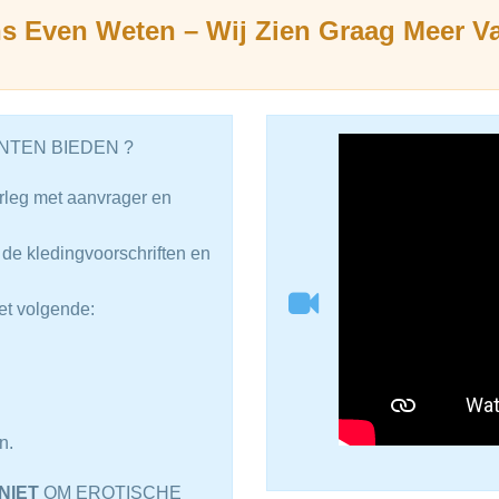
ns Even Weten – Wij Zien Graag Meer Va
NTEN BIEDEN ?
rleg met aanvrager en
s de kledingvoorschriften en
et volgende:
n.
NIET
OM EROTISCHE