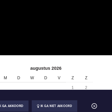
augustus 2026
M
D
W
D
V
Z
Z
1
2
3
4
5
6
7
8
9
IK GA AKKOORD
IK GA NIET AKKOORD
10
11
12
13
14
15
16