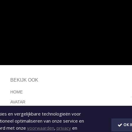
BEKIJK OOK
HOME
AVATAR
AVG GDPR
okies en vergelijkbare technologieën voor
tioneel optimaliseren van onze service en
CONTACT
OK 
oord met onze
voorwaarden
,
privacy
en