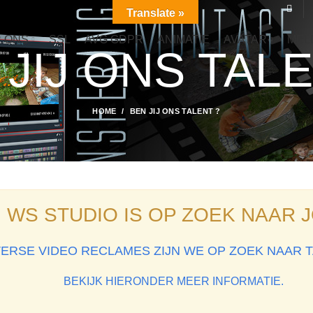
Translate »
 ONS
SSL
AVG GDPR
ANIMATIE
AVATAR
MEL
 JIJ ONS TALE
HOME
BEN JIJ ONS TALENT ?
WS STUDIO IS OP ZOEK NAAR 
ERSE VIDEO RECLAMES ZIJN WE OP ZOEK NAAR TA
BEKIJK HIERONDER MEER INFORMATIE.