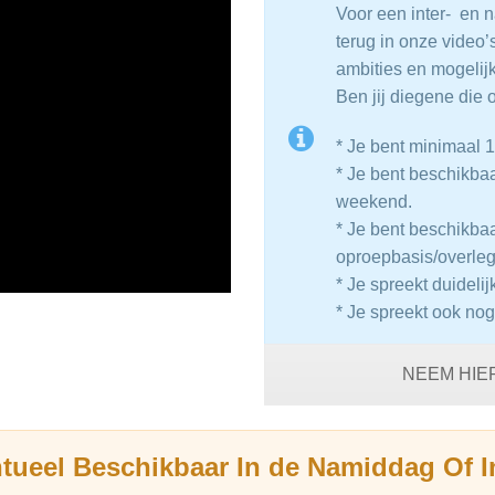
Voor een inter- en 
terug in onze video’
ambities en mogelij
Ben jij diegene die 
* Je bent minimaal 1
* Je bent beschikba
weekend.
* Je bent beschikba
oproepbasis/overleg
* Je spreekt duideli
* Je spreekt ook nog
NEEM HIE
ntueel Beschikbaar In de Namiddag Of 