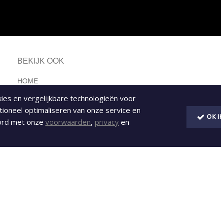
BEKIJK OOK
HOME
okies en vergelijkbare technologieën voor
AVATAR
tioneel optimaliseren van onze service en
AVG GDPR
OK 
oord met onze
voorwaarden
,
privacy
en
CONTACT
PUSH MELDINGEN
REKLAME VIDEO
SSL BEVEILIGING
VIDEO ANIMATIE