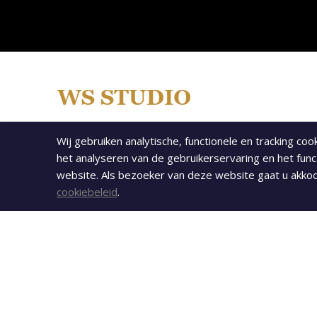
UW PARTNER IN WEB - APP & VIDEO
Wij gebruiken analytische, functionele en tracking co
ONTWIKKELING
het analyseren van de gebruikerservaring en het func
website. Als bezoeker van deze website gaat u akk
ADRES: Kast. Osenstr. 31, 6043 HW Roermond
cookiebeleid
.
(bezoek enkel via afspraak bevestiging)
W.A. MESSENGER: +31 - (0) 682 112 321
E-MAIL:
info@wsstudio.eu
K.v.K. nr: 82136505