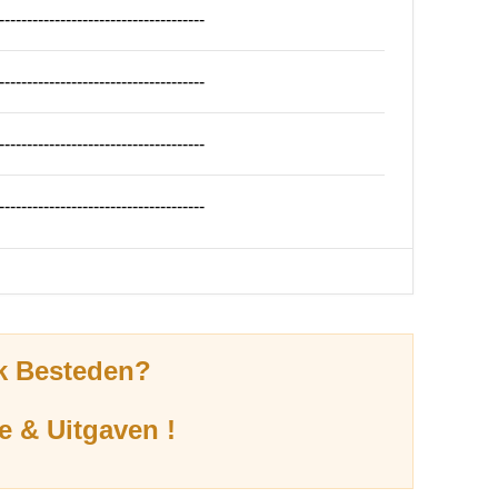
-------------------------------------
-------------------------------------
-------------------------------------
-------------------------------------
k Besteden?
e & Uitgaven !