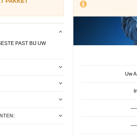
ET PAKKET
BESTE PAST BIJ UW
Uw Ac
I
----
NTEN:
----