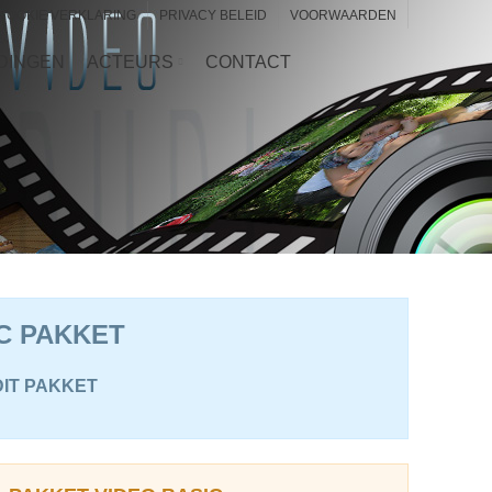
COOKIE VERKLARING
PRIVACY BELEID
VOORWAARDEN
DINGEN
ACTEURS
CONTACT
C PAKKET
DIT PAKKET