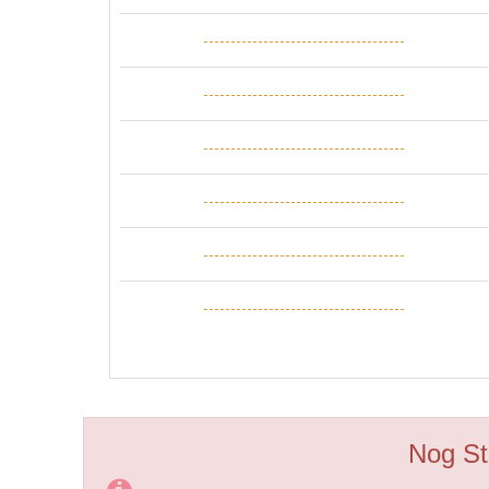
-------------------------------------
-------------------------------------
-------------------------------------
-------------------------------------
-------------------------------------
-------------------------------------
Nog St