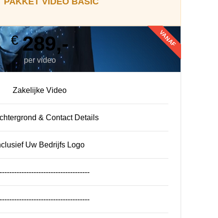
PAKKET VIDEO BASIC
VANAF
289,-
€
per video
Zakelijke Video
htergrond & Contact Details
nclusief Uw Bedrijfs Logo
-------------------------------------
-------------------------------------