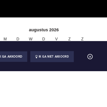
augustus 2026
M
D
W
D
V
Z
Z
1
2
IK GA AKKOORD
IK GA NIET AKKOORD
3
4
5
6
7
8
9
10
11
12
13
14
15
16
17
18
19
20
21
22
23
24
25
26
27
28
29
30
31