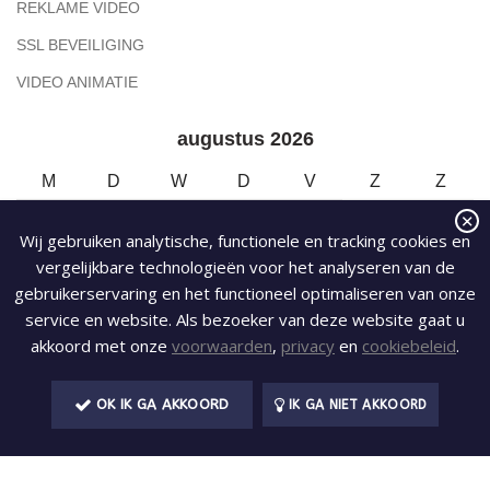
REKLAME VIDEO
SSL BEVEILIGING
VIDEO ANIMATIE
augustus 2026
M
D
W
D
V
Z
Z
1
2
Wij gebruiken analytische, functionele en tracking cookies en
vergelijkbare technologieën voor het analyseren van de
3
4
5
6
7
8
9
gebruikerservaring en het functioneel optimaliseren van onze
10
11
12
13
14
15
16
service en website. Als bezoeker van deze website gaat u
akkoord met onze
voorwaarden
,
privacy
en
cookiebeleid
.
17
18
19
20
21
22
23
OK IK GA AKKOORD
IK GA NIET AKKOORD
24
25
26
27
28
29
30
31