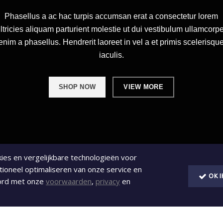
Phasellus a ac hac turpis accumsan erat a consectetur lorem
ltricies aliquam parturient molestie ut dui vestibulum ullamcorp
enim a phasellus. Hendrerit laoreet in vel a et primis scelerisqu
iaculis.
SHOP NOW
VIEW MORE
okies en vergelijkbare technologieën voor
tioneel optimaliseren van onze service en
OK 
oord met onze
voorwaarden
,
privacy
en