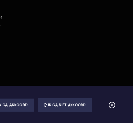
er
e
IK GA AKKOORD
IK GA NIET AKKOORD