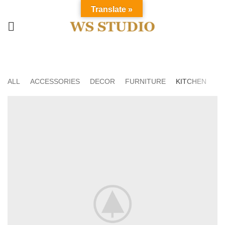
Translate »
Kitchen
HOME
PORTFOLIO
ALL
ACCESSORIES
DECOR
FURNITURE
KITCHEN
LI